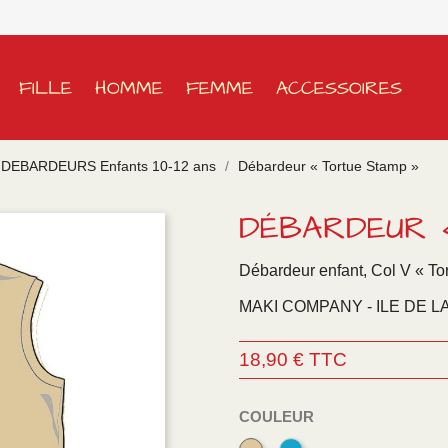
FILLE
HOMME
FEMME
ACCESSOIRES
DEBARDEURS Enfants 10-12 ans
Débardeur « Tortue Stamp »
DÉBARDEUR 
Débardeur enfant, Col V « To
MAKI COMPANY - ILE DE L
18,90 € TTC
COULEUR