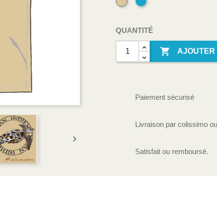
Sable
Bleu
Turquoise
QUANTITÉ

AJOUTER 
Paiement sécurisé
Livraison par colissimo ou

Satisfait ou remboursé.