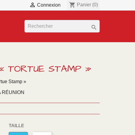

shopping_cart
Connexion
Panier
(0)

« TORTUE STAMP »
rtue Stamp »
A RÉUNION
TAILLE