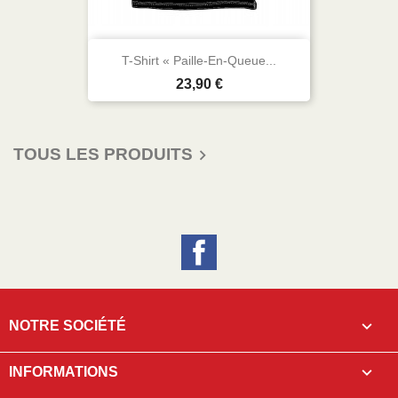
T-Shirt « Paille-En-Queue...
Prix
23,90 €
TOUS LES PRODUITS

Facebook

NOTRE SOCIÉTÉ

INFORMATIONS