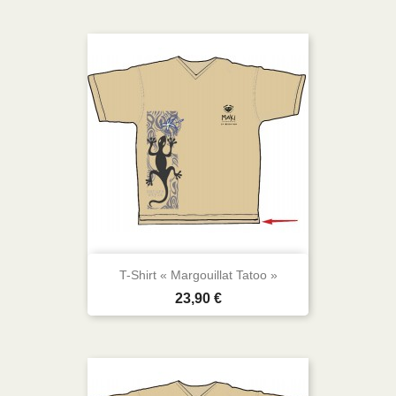
T-Shirt « Margouillat Tatoo »
Prix
23,90 €