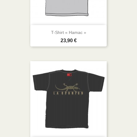
T-Shirt « Hamac »
Prix
23,90 €