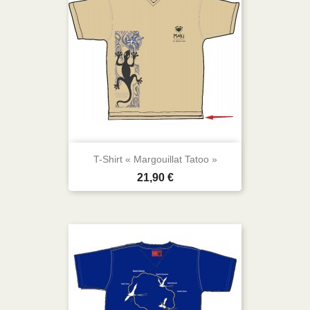
T-Shirt « Margouillat Tatoo »
Prix
21,90 €