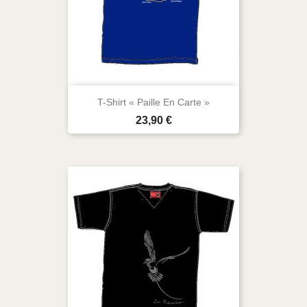
T-Shirt « Paille En Carte »
Prix
23,90 €