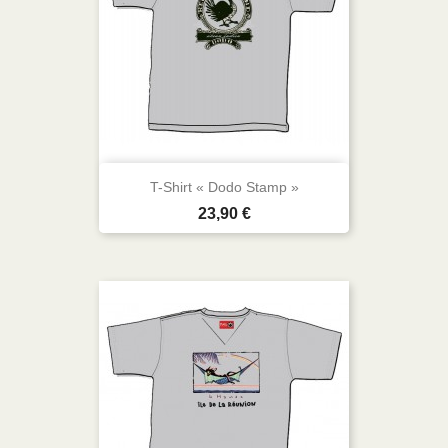
T-Shirt « Dodo Stamp »
Prix
23,90 €